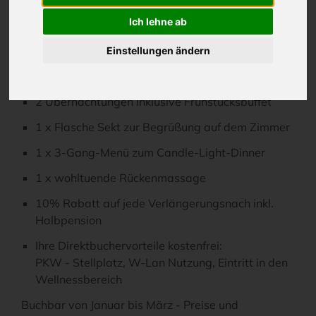
Buchbar in den
INSELHOF VINETA
Ich lehne ab
Hotels
VINETA STRANDHOTELS
Einstellungen ändern
Romantischer Kurztrip
2 Übernachtungen inklusive Frühstücksbuffet
1 x Flasche Sekt zur Begrüßung auf dem Zimmer
1 x 3-Gang-Menü zum Candle-Light-Dinner
1 x wohltuende Rückenmassage
10% Rabatt auf jede Verlängerungsnach inkl.
Halbpension
Ihre Direktbuchervorteile kostenfrei:
PKW - Stellplatz, W-Lan Nutzung, Eintritt in den
Wellnessbereich
Buchbar von Januar bis März - Preise und