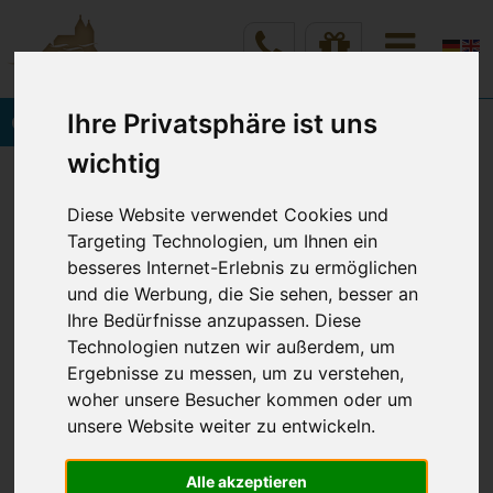
Ihre Privatsphäre ist uns
Onlinebuchung
wichtig
Vineta Hotels Usedom
Home
Angebote & Preise
Diese Website verwendet Cookies und
Angebote & Arrangements
Details
Targeting Technologien, um Ihnen ein
besseres Internet-Erlebnis zu ermöglichen
und die Werbung, die Sie sehen, besser an
ROMANTISCHER KURZTRIP
Ihre Bedürfnisse anzupassen. Diese
Technologien nutzen wir außerdem, um
MIT CANDLE-LIGHT-DINNER
Ergebnisse zu messen, um zu verstehen,
woher unsere Besucher kommen oder um
Gut ins neue Jahr
unsere Website weiter zu entwickeln.
Alle akzeptieren