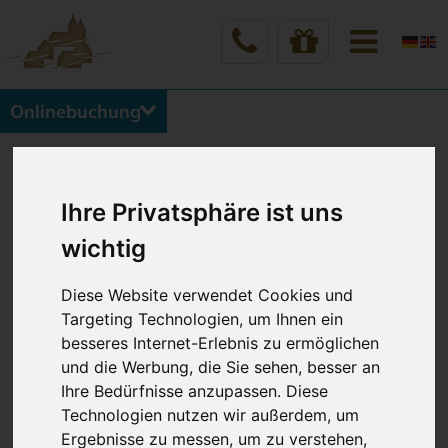
Onlinebuchung
Vineta Hotels Zinnowitz
Zimmer & Preise
Ihre Privatsphäre ist uns
ÜBERNACHTEN
wichtig
Zimmer & Suiten im Hotel Vineta
Diese Website verwendet Cookies und
Targeting Technologien, um Ihnen ein
besseres Internet-Erlebnis zu ermöglichen
Liebevoll und komfortabel eingerichtete Zimmer und
und die Werbung, die Sie sehen, besser an
Suiten, bequem mit dem
Lift
erreichbar. Alle
Ihre Bedürfnisse anzupassen. Diese
Zimmer und Suiten sind mit Du/WC und TV,
Technologien nutzen wir außerdem, um
kostenfreiem W-LAN sowie Fön ausgestattet.
Ergebnisse zu messen, um zu verstehen,