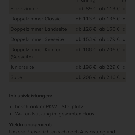
Einzelzimmer
ab 89 €
ab 119 €
ab 1
Doppelzimmer Classic
ab 113 €
ab 136 €
ab 1
Doppelzimmer Landseite
ab 126 €
ab 166 €
ab 2
Doppelzimmer Seeseite
ab 153 €
ab 179 €
ab 2
Doppelzimmer Komfort
ab 166 €
ab 206 €
ab 2
(Seeseite)
Juniorsuite
ab 196 €
ab 229 €
ab 2
Suite
ab 206 €
ab 246 €
ab 2
Inklusivleistungen:
beschrankter PKW - Stellplatz
W-Lan Nutzung im gesamten Haus
Yieldmanagement:
Unsere Preise richten sich nach Auslastung und