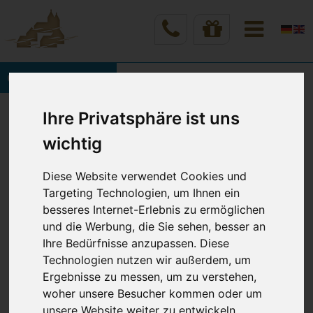
Onlinebuchung
Vineta Hotels Usedom
Home
Ihre Privatsphäre ist uns
Kulinarik - Essen & Trinken
Morgens, mittags, abends Genussmomente
wichtig
Diese Website verwendet Cookies und
Targeting Technologien, um Ihnen ein
EINE SYMBIOSE ZWISCHEN
besseres Internet-Erlebnis zu ermöglichen
LAND UND MEER
und die Werbung, die Sie sehen, besser an
Ihre Bedürfnisse anzupassen. Diese
RUND UM DIE UHR EIN GENUSS
Technologien nutzen wir außerdem, um
Ergebnisse zu messen, um zu verstehen,
woher unsere Besucher kommen oder um
VINETA Vital – Ursprung, Qualität und Frische
unsere Website weiter zu entwickeln.