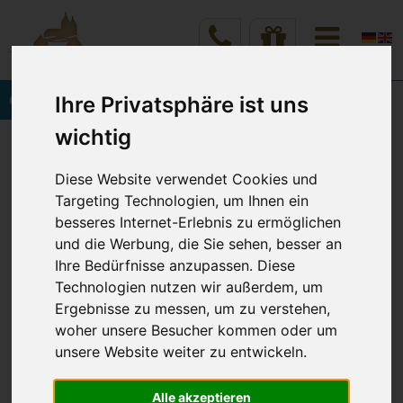
Onlinebuchung
Ihre Privatsphäre ist uns
wichtig
Vineta Hotels Usedom
Home
Rund um Ihren Wohlfühlurlaub
Spielplatz in Zinnowitz
Diese Website verwendet Cookies und
Targeting Technologien, um Ihnen ein
besseres Internet-Erlebnis zu ermöglichen
und die Werbung, die Sie sehen, besser an
SPIELPLATZ IN ZINNOWITZ
Ihre Bedürfnisse anzupassen. Diese
Technologien nutzen wir außerdem, um
Erlebniswelt für kleine Entdecker
Ergebnisse zu messen, um zu verstehen,
woher unsere Besucher kommen oder um
Öffnungszeiten: April bis September täglich ab 10
unsere Website weiter zu entwickeln.
Uhr.
ab Oktober wetterbedingt und an den
Alle akzeptieren
Wochenenden