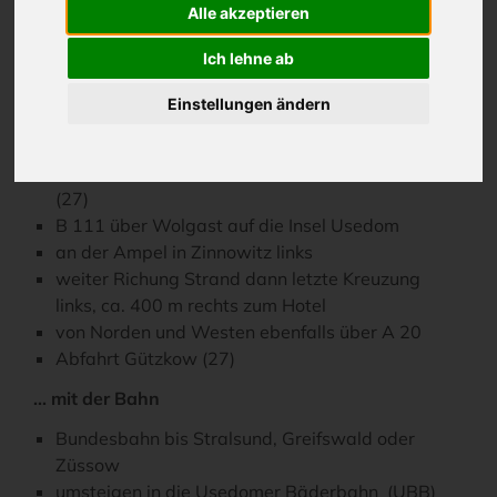
Alle akzeptieren
Anreiseinformationen VINETA
Ich lehne ab
Hotels Zinnowitz
Einstellungen ändern
... mit dem Auto
von Süden A 11- A 20, A 20 Abfahrt Gützkow
(27)
B 111 über Wolgast auf die Insel Usedom
an der Ampel in Zinnowitz links
weiter Richung Strand dann letzte Kreuzung
links, ca. 400 m rechts zum Hotel
von Norden und Westen ebenfalls über A 20
Abfahrt Gützkow (27)
... mit der Bahn
Bundesbahn bis Stralsund, Greifswald oder
Züssow
umsteigen in die Usedomer Bäderbahn (UBB)