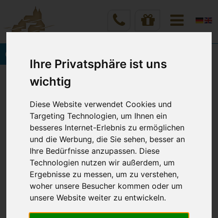
Onlinebuchung
Ihre Privatsphäre ist uns
Vineta Hotels Usedom
Home
wichtig
Rund um Ihren Wohlfühlurlaub
Hotelinformationen
Diese Website verwendet Cookies und
Targeting Technologien, um Ihnen ein
besseres Internet-Erlebnis zu ermöglichen
WAS SIE VOR IHRER
und die Werbung, die Sie sehen, besser an
Ihre Bedürfnisse anzupassen. Diese
ANREISE WISSEN SOLLTEN
Technologien nutzen wir außerdem, um
Ergebnisse zu messen, um zu verstehen,
woher unsere Besucher kommen oder um
unsere Website weiter zu entwickeln.
Check-In