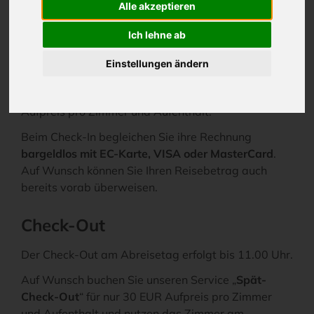
Alle akzeptieren
Die Zimmer stehen Ihnen ab 15.00 Uhr zur
Ich lehne ab
Verfügung. Sollten Sie nach 18.00 Uhr anreisen,
informieren Sie uns bitte rechtzeitig. Wer sein
Einstellungen ändern
Zimmer bereits ab 12.00 Uhr nutzen möchte, nutzt
das Serviceangebot „
Früh-Ceck-In
“ für nur 30 EUR
Aufpreis pro Zimmer und Aufenthalt.
Beim Check-In begleichen Sie ihre Rechnung
bargeldlos mit EC-Karte, VISA oder MasterCard
.
Auf Wunsch können Sie Ihren Reisebetrag auch
bereits vorab überweisen.
Check-Out
Der Check-Out am Abreisetag erfolgt bis 11.00 Uhr.
Auf Wunsch buchen Sie unseren Service „
Spät-
Check-Out
“ für nur 30 EUR Aufpreis pro Zimmer
und Aufenthalt und nutzen das Zimmer am