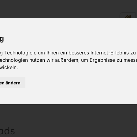
ig
LINARIK - ESSEN &
RUND UM
 Technologien, um Ihnen ein besseres Internet-Erlebnis zu
TRINKEN
WOHLFÜH
 Technologien nutzen wir außerdem, um Ergebnisse zu mess
wickeln.
gen ändern
ohlfühlurlaub
Downloads
ads