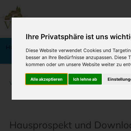
Ihre Privatsphäre ist uns wicht
Navigation
überspringen
HOTELS
ANGEBOTE &
KU
Diese Website verwendet Cookies und Targeting
PREISE
besser an Ihre Bedürfnisse anzupassen. Diese
kommen oder um unsere Website weiter zu ent
Alle akzeptieren
Ich lehne ab
Einstellun
Vineta Hotels Usedom
Home
Rund um Ihren W
Hausprospekt und Downlo