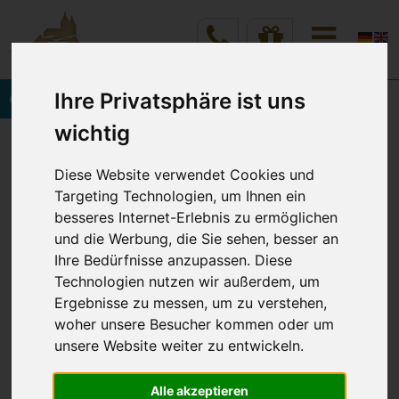
Ihre Privatsphäre ist uns
Onlinebuchung
wichtig
Vineta Hotels Usedom
Home
Angebote & Preise
Diese Website verwendet Cookies und
Angebote & Arrangements
Details
Targeting Technologien, um Ihnen ein
besseres Internet-Erlebnis zu ermöglichen
und die Werbung, die Sie sehen, besser an
AUSZEIT MIT THERME UND
Ihre Bedürfnisse anzupassen. Diese
Technologien nutzen wir außerdem, um
ABENDESSEN
Ergebnisse zu messen, um zu verstehen,
Gut ins neue Jahr
woher unsere Besucher kommen oder um
unsere Website weiter zu entwickeln.
Alle akzeptieren