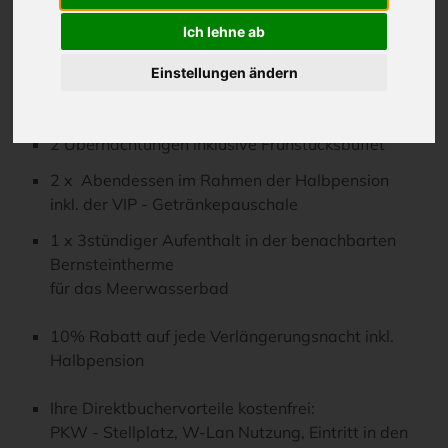
Buchbar in den
INSELHOF VINETA
Ich lehne ab
Hotels
VINETA STRANDHOTELS
Einstellungen ändern
Auszeit mit Thermen - Besuch
2 Übernachtungen inklusive Frühstücksbuffet
2 x Abendessen im Rahmen der Halbpension
inkl. der VIP - Getränkepauschale
1 x 3stündiger Aufenthalt in der benachbarten
Bernsteintherme
für das Meerwasserbad
10% Rabatt auf jede Verlängerungsnacht inkl.
Halbpension
Ihre Direktbuchervorteile kostenfrei:
PKW - Stellplatz, W-Lan Nutzung, Eintritt in den