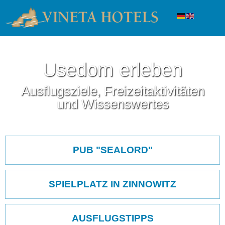
Usedom erleben
Ausflugsziele, Freizeitaktivitäten
und Wissenswertes
Navigation
überspringen
PUB "SEALORD"
SPIELPLATZ IN ZINNOWITZ
AUSFLUGSTIPPS